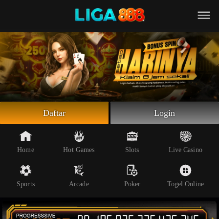
Beranda
Slot Online
Live Casino
Sportsbook
Arcade
Togel Online
Daftar
Login
Poker
Whatsapp
Home
Hot Games
Slots
Live Casino
Telegram
Sports
Arcade
Poker
Togel Online
Livechat