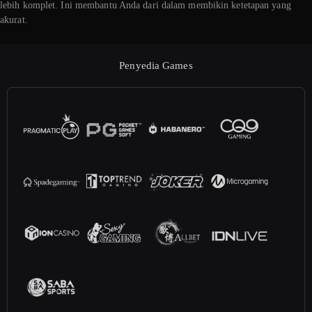
lebih komplet. Ini membantu Anda dari dalam membikin ketetapan yang
akurat.
Penyedia Games