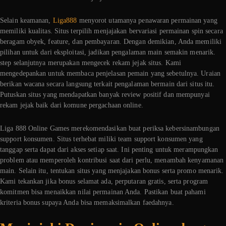
Selain keamanan,
Liga888
menyorot utamanya penawaran permainan yang
memiliki kualitas. Situs terpilih menjajakan bervariasi permainan spin secara
beragam obyek, feature, dan pembayaran. Dengan demikian, Anda memiliki
pilihan untuk dari eksploitasi, jadikan pengalaman main semakin menarik.
step selanjutnya merupakan mengecek rekam jejak situs. Kami
mengedepankan untuk membaca penjelasan pemain yang sebetulnya. Uraian
berikan wacana secara langsung terkait pengalaman bermain dari situs itu.
Putuskan situs yang mendapatkan banyak review positif dan mempunyai
rekam jejak baik dari komune pergachaan online.
Liga 888 Online Games merekomendasikan buat periksa kebersinambungan
support konsumen. Situs terhebat miliki team support konsumen yang
tanggap serta dapat dari akses setiap saat. Ini penting untuk merampungkan
problem atau memperoleh kontribusi saat dari perlu, menambah kenyamanan
main. Selain itu, tentukan situs yang menjajakan bonus serta promo menarik.
Kami tekankan jika bonus selamat ada, perputaran gratis, serta program
komitmen bisa menaikkan nilai permainan Anda. Pastikan buat pahami
kriteria bonus supaya Anda bisa memaksimalkan faedahnya.