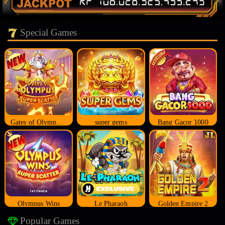
Special Games
Gates of Olympus Super Scatter
super gems
Bang Gacor 1000
Olympus Wins
Le Pharaoh
Golden Empire 2
Popular Games