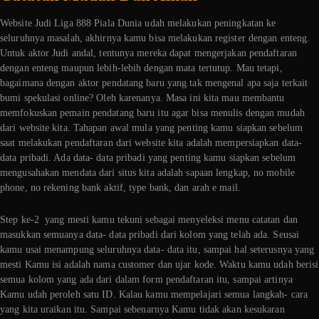
Website Judi Liga 888 Piala Dunia udah melakukan peningkatan ke
seluruhnya masalah, akhirnya kamu bisa melakukan register dengan enteng.
Untuk aktor Judi andal, tentunya mereka dapat mengerjakan pendaftaran
dengan enteng maupun lebih-lebih dengan mata tertutup. Mau tetapi,
bagaimana dengan aktor pendatang baru yang tak mengenal apa saja terkait
bumi spekulasi online? Oleh karenanya. Masa ini kita mau membantu
memfokuskan pemain pendatang baru itu agar bisa menulis dengan mudah
dari website kita. Tahapan awal mula yang penting kamu siapkan sebelum
saat melakukan pendaftaran dari website kita adalah mempersiapkan data-
data pribadi. Ada data- data pribadi yang penting kamu siapkan sebelum
mengusahakan mendata dari situs kita adalah sapaan lengkap, no mobile
phone, no rekening bank aktif, type bank, dan arah e mail.
Step ke-2 yang mesti kamu tekuni sebagai menyeleksi menu catatan dan
masukkan semuanya data- data pribadi dari kolom yang telah ada. Seusai
kamu usai menampung seluruhnya data- data itu, sampai hal seterusnya yang
mesti Kamu isi adalah nama customer dan ujar kode. Waktu kamu udah berisi
semua kolom yang ada dari dalam form pendaftaran itu, sampai artinya
Kamu udah peroleh satu ID. Kalau kamu mempelajari semua langkah- cara
yang kita uraikan itu. Sampai sebenarnya Kamu tidak akan kesukaran