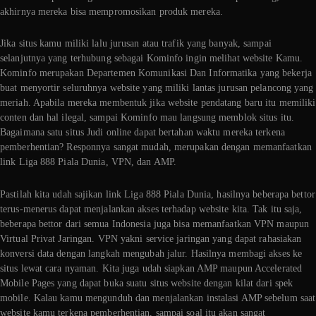
akhirnya mereka bisa mempromosikan produk mereka.
Jika situs kamu miliki lalu jurusan atau trafik yang banyak, sampai
selanjutnya yang terhubung sebagai Kominfo ingin melihat website Kamu.
Kominfo merupakan Departemen Komunikasi Dan Informatika yang bekerja
buat menyortir seluruhnya website yang miliki lantas jurusan pelancong yang
meriah. Apabila mereka membentuk jika website pendatang baru itu memiliki
conten dan hal ilegal, sampai Kominfo mau langsung memblok situs itu.
Bagaimana satu situs Judi online dapat bertahan waktu mereka terkena
pemberhentian? Responnya sangat mudah, merupakan dengan memanfaatkan
link Liga 888 Piala Dunia, VPN, dan AMP.
Pastilah kita udah sajikan link Liga 888 Piala Dunia, hasilnya beberapa bettor
terus-menerus dapat menjalankan akses terhadap website kita. Tak itu saja,
beberapa bettor dari semua Indonesia juga bisa memanfaatkan VPN maupun
Virtual Privat Jaringan. VPN yakni service jaringan yang dapat rahasiakan
konversi data dengan langkah mengubah jalur. Hasilnya membagi akses ke
situs lewat cara nyaman. Kita juga udah siapkan AMP maupun Accelerated
Mobile Pages yang dapat buka suatu situs website dengan kilat dari spek
mobile. Kalau kamu mengunduh dan menjalankan instalasi AMP sebelum saat
website kamu terkena pemberhentian, sampai soal itu akan sangat