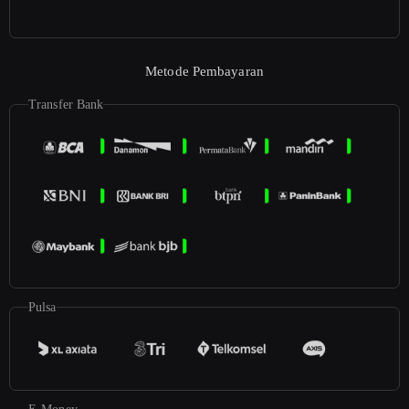
Metode Pembayaran
Transfer Bank
Pulsa