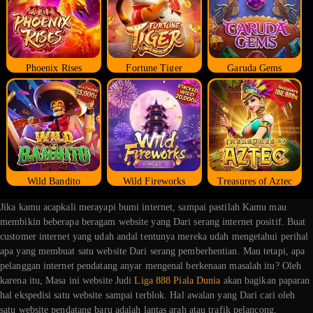
Phoenix Rises
Fortune Tiger
Garuda Gems
Wild Bandito
Wild Fireworks
Treasures of Aztec
Jika kamu acapkali merayapi bumi internet, sampai pastilah Kamu mau
membikin beberapa beragam website yang Dari serang internet positif. Buat
customer internet yang udah andal tentunya mereka udah mengetahui perihal
apa yang membuat satu website Dari serang pemberhentian. Mau tetapi, apa
pelanggan internet pendatang anyar mengenal berkenaan masalah itu? Oleh
karena itu, Masa ini website Judi
Liga 888 Piala Dunia
akan bagikan paparan
hal ekspedisi satu website sampai terblok. Hal awalan yang Dari cari oleh
satu website pendatang baru adalah lantas arah atau trafik pelancong,