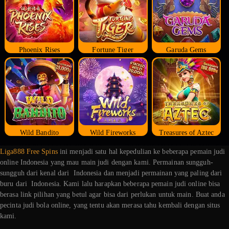
Phoenix Rises
Fortune Tiger
Garuda Gems
Wild Bandito
Wild Fireworks
Treasures of Aztec
Liga888 Free Spins
ini menjadi satu hal kepedulian ke beberapa pemain judi
online Indonesia yang mau main judi dengan kami. Permainan sungguh-
sungguh dari kenal dari Indonesia dan menjadi permainan yang paling dari
buru dari Indonesia. Kami lalu harapkan beberapa pemain judi online bisa
berasa link pilihan yang betul agar bisa dari perlukan untuk main. Buat anda
pecinta judi bola online, yang tentu akan merasa tahu kembali dengan situs
kami.