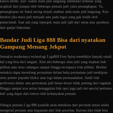
kalian miliki. dari waktu main judi langsung intimidasi terbesar yang
acapkali dari jumpai oleh beberapa pemain judi yaitu penangkapan. Ya,
penangkapan ini bakal sering terjadi asalkan anda main judi langsung. Kita
ketahui jika main judi menjadi satu pada tugas yang gak boleh oleh
pemerintah. Saat ada yang tepergok main judi jadi dari setop atau parahnya
dari ganjar hukuman.
Bandar Judi Liga 888 Bisa dari nyatakan
Gampang Menang Jekpot
Semakin modernnya technologi Liga888 Free Spins membikin banyak sekali
hal yang bisa dari tangani. Kini ada beberapa situs judi yang siapkan link
pilihan atau situs cadangan sampai hingga tersiapnya link pilihan. Berikut
semakin dapat menolong permainan dalam buka permainan judi meskipun
situs primer populer blokir atau lagi dalam permasalahan. Andil link
preferensi dalam satu permainan judi benar-benar tidak penting dari ragukan.
Hingga sampai atas serius keunggulan link opsi juga jadi sisi special pertama-
kali yang dapat dari tonton oleh kebanyakan pemain.
Sebagai pemain Liga 888 pastilah anda demikian dari perintah untuk selalu
mengenal peranan atau kegunaan dari link prioritas. Karena jika tidak bisa