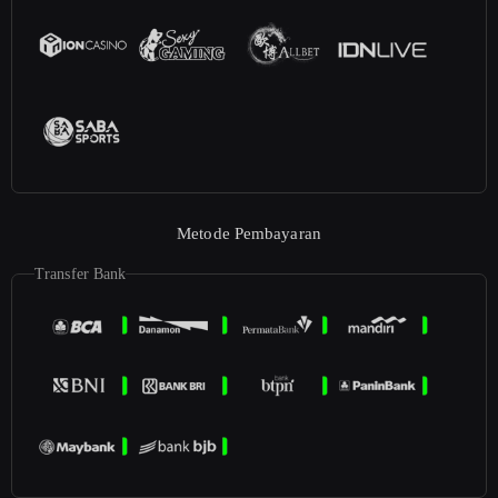
Metode Pembayaran
Transfer Bank