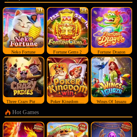
Neko Fortune
Fortune Gems 2
Fortune Dragon
Three Crazy Piggies
Poker Kingdom Win
Wings Of Iguazu
Hot Games