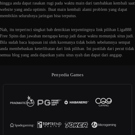
hingga anda dapat rasakan rugi pada waktu main dari tambahkan kembali saat
website yang anda optimis. Buat main kembali alami problem yang dapat
membikin seluruhnya jaringan bisa terputus.
Nah, itu terperinci singkat bab demikian terpentingnya link pilihan Liga888
Free Spins dan jawaban mengapa kerap jadi dasar waktu menunjuk situs judi.
Bila sudah baca kupasan ini oleh karenanya tidak boleh sebelumnya sempat
anda membebaskan keterlibatan dari link pilihan. Ini pastilah dari pecut tidak
semua blog yang anda dapatkan yaitu situs syah dan dapat dari anggap.
Penyedia Games