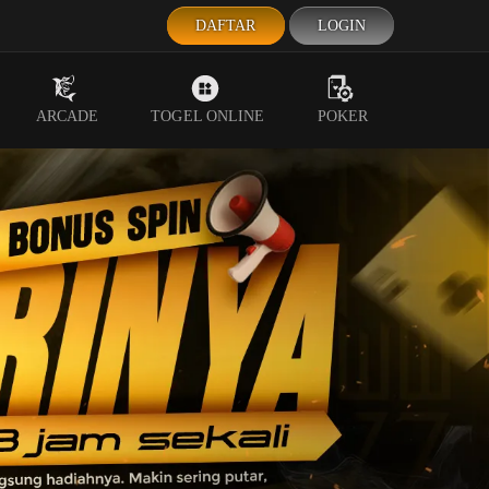
DAFTAR
LOGIN
ARCADE
TOGEL ONLINE
POKER