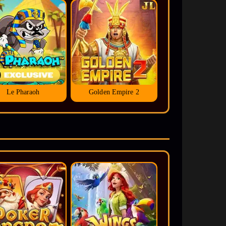
Le Pharaoh
Golden Empire 2