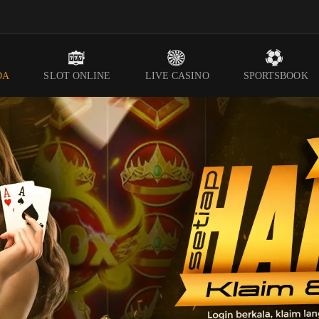
DA
SLOT ONLINE
LIVE CASINO
SPORTSBOOK