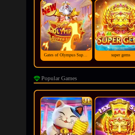
Gates of Olympus Super Scatter
super gems
Popular Games