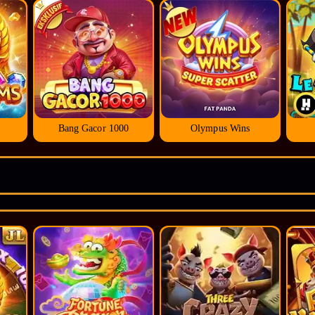
Bang Gacor 1000
Olympus Wins