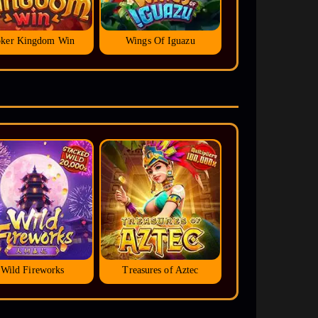
oker Kingdom Win
Wings Of Iguazu
Wild Fireworks
Treasures of Aztec