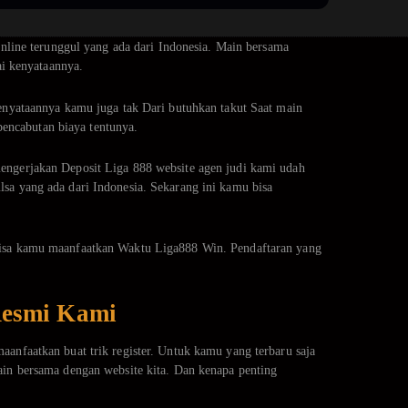
online terunggul yang ada dari Indonesia. Main bersama
i kenyataannya.
enyataannya kamu juga tak Dari butuhkan takut Saat main
encabutan biaya tentunya.
engerjakan Deposit Liga 888 website agen judi kami udah
sa yang ada dari Indonesia. Sekarang ini kamu bisa
 bisa kamu maanfaatkan Waktu Liga888 Win. Pendaftaran yang
Resmi Kami
anfaatkan buat trik register. Untuk kamu yang terbaru saja
ain bersama dengan website kita. Dan kenapa penting